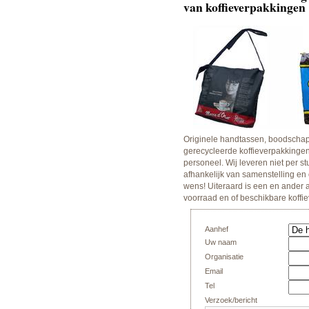
van koffieverpakkingen
Originele handtassen, boodschapp
gerecycleerde koffieverpakkingen
personeel. Wij leveren niet per st
afhankelijk van samenstelling en
wens! Uiteraard is een en ander 
voorraad en of beschikbare koffi
Aanhef
Uw naam
Organisatie
Email
Tel
Verzoek/bericht