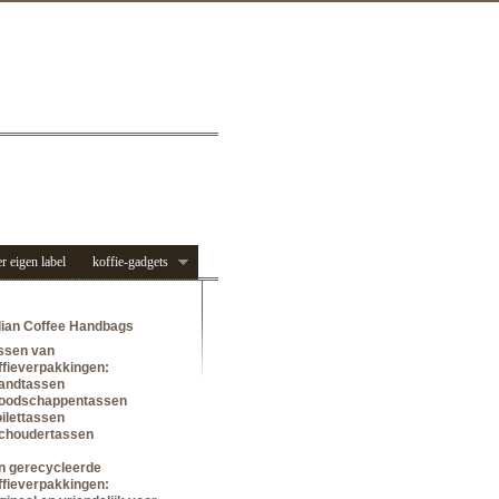
r eigen label
koffie-gadgets
alian Coffee Handbags
ssen van
ffieverpakkingen:
handtassen
boodschappentassen
oilettassen
schoudertassen
n gerecycleerde
ffieverpakkingen: