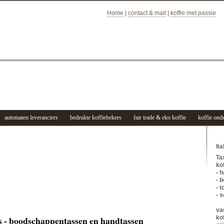
Home
|
contact & mail
|
koffie met passie
automaten leveranciers
bedrukte koffiebekers
fair trade & eko koffie
koffie onde
It
Ta
ko
- 
- 
- t
- 
va
ko
s - boodschappentassen en handtassen