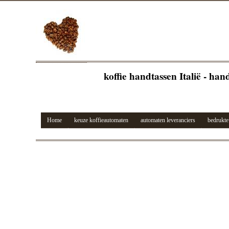
koffie handtassen Italië - han
Home
keuze koffieautomaten
automaten leveranciers
bedrukte